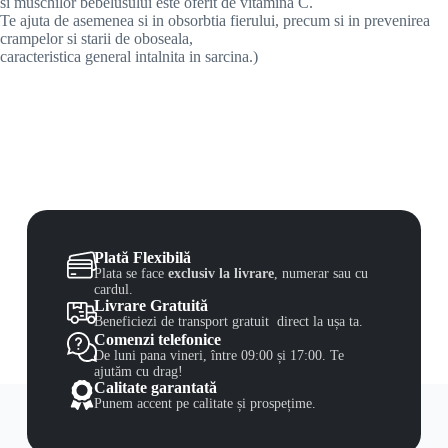
si muschilor bebelusului este oferit de vitamina C.
Te ajuta de asemenea si in obsorbtia fierului, precum si in prevenirea
crampelor si starii de oboseala,
caracteristica general intalnita in sarcina.)
Plată Flexibilă
Plata se face
exclusiv la livrare
, numerar sau cu
cardul.
Livrare Gratuită
Beneficiezi de transport gratuit direct la ușa ta.
Comenzi telefonice
De luni pana vineri, între 09:00 și 17:00. Te
ajutăm cu drag!
Calitate garantată
Punem accent pe calitate și prospețime.