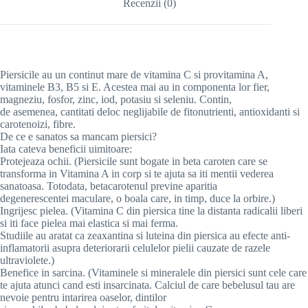
Recenzii (0)
Piersicile au un continut mare de vitamina C si provitamina A,
vitaminele B3, B5 si E. Acestea mai au in componenta lor fier,
magneziu, fosfor, zinc, iod, potasiu si seleniu. Contin,
de asemenea, cantitati deloc neglijabile de fitonutrienti, antioxidanti si
carotenoizi, fibre.
De ce e sanatos sa mancam piersici?
Iata cateva beneficii uimitoare:
Protejeaza ochii. (Piersicile sunt bogate in beta caroten care se
transforma in Vitamina A in corp si te ajuta sa iti mentii vederea
sanatoasa. Totodata, betacarotenul previne aparitia
degenerescentei maculare, o boala care, in timp, duce la orbire.)
Ingrijesc pielea. (Vitamina C din piersica tine la distanta radicalii liberi
si iti face pielea mai elastica si mai ferma.
Studiile au aratat ca zeaxantina si luteina din piersica au efecte anti-
inflamatorii asupra deteriorarii celulelor pielii cauzate de razele
ultraviolete.)
Benefice in sarcina. (Vitaminele si mineralele din piersici sunt cele care
te ajuta atunci cand esti insarcinata. Calciul de care bebelusul tau are
nevoie pentru intarirea oaselor, dintilor