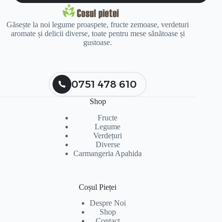
Găsește la noi legume proaspete, fructe zemoase, verdeturi
aromate și delicii diverse, toate pentru mese sănătoase și
gustoase.
0751 478 610
Shop
Fructe
Legume
Verdețuri
Diverse
Carmangeria Apahida
Coșul Pieței
Despre Noi
Shop
Contact