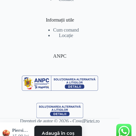
Informații utile
Cum comand
Locație
ANPC
Drepturi de autor © 2026 - CosulPietei.ro
Piersici turtite
Adaugă în coș