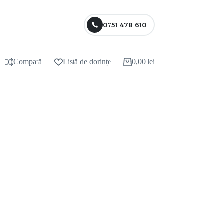
0751 478 610
Compară
Listă de dorințe
0,00
lei