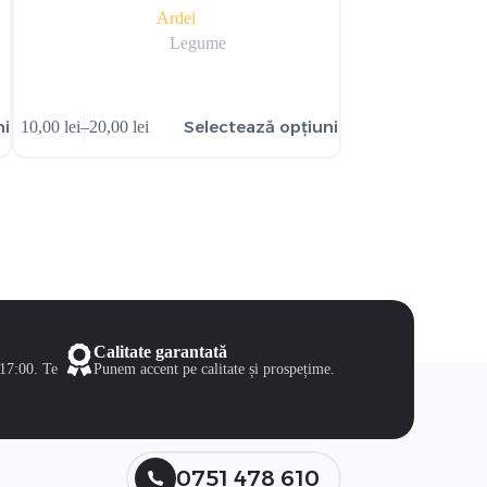
Ardei
Patrun
Legume
ile
Selectează opțiunile
10,00
lei
–
20,00
lei
7,50
lei
Calitate garantată
 17:00. Te
Punem accent pe calitate și prospețime.
0751 478 610