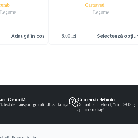
rumb
Castraveti
Legume
Legume
Adaugă în coș
Selectează opțiun
8,00
lei
are Gratuită
Comenzi telefonice
iciezi de transport gratuit direct la ușa
De luni pana vineri, între 09:00 și
ajutăm cu drag!
licii diverse, toate