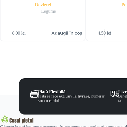
Dovlecel
Po
Legume
Adaugă în coș
8,00
lei
4,50
lei
Plată Flexibilă
Livr
Plata se face
exclusiv la livrare
, numerar
Benef
sau cu cardul.
ta.
Găsește la noi legume proaspete, fructe zemoase, verdeturi aromate și de