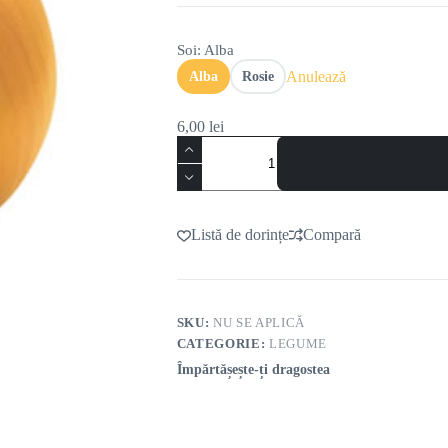
Soi
: Alba
Anulează
Alba
Rosie
6,00
lei
Listă de dorințe
Compară
SKU:
NU SE APLICĂ
CATEGORIE:
LEGUME
Împărtășește-ți dragostea