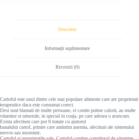
Descriere
Informații suplimentare
Recenzii (0)
Cartoful este unul dintre cele mai populare alimente care are proprietati
terapeutice daca este consumat corect.
Desi sunt blamati de multe persoane, ei contin putine calorii, au multe
vitamine si minerale, in special in coaja, pe care adesea o aruncam.
Exista afectiuni care pot fi tratate cu ajutorul
banalului cartof, printre care amintim anemia, afectiuni ale sistemului
nervos sau insomnie.
Cartoful si proprietatile sale. Cartoful contine complexul de vitamine