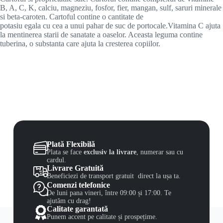
B, A, C, K, calciu, magneziu, fosfor, fier, mangan, sulf, saruri minerale
si beta-caroten. Cartoful contine o cantitate de
potasiu egala cu cea a unui pahar de suc de portocale.Vitamina C ajuta
la mentinerea starii de sanatate a oaselor. Aceasta leguma contine
tuberina, o substanta care ajuta la cresterea copiilor.
Plată Flexibilă
Plata se face
exclusiv la livrare
, numerar sau cu
cardul.
Livrare Gratuită
Beneficiezi de transport gratuit direct la ușa ta.
Comenzi telefonice
De luni pana vineri, între 09:00 și 17:00. Te
ajutăm cu drag!
Calitate garantată
Punem accent pe calitate și prospețime.